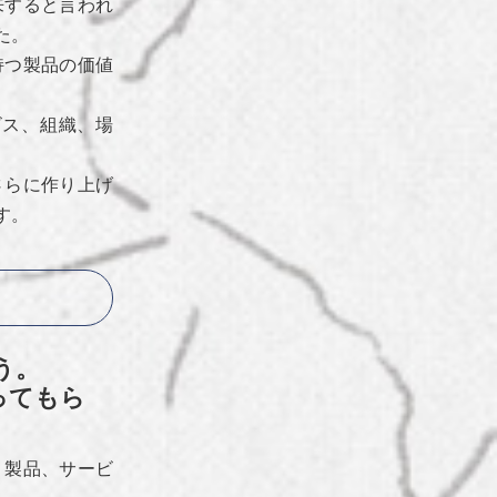
来すると言われ
た。
持つ製品の価値
ビス、組織、場
さらに作り上げ
す。
う。
ってもら
、製品、サービ