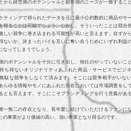
とから経営側のポテンシャルと顧客側のニーズが一致するこ
。
ケティングで得られたデータを元に最小公約数的に商品やサ
を得ることは可能でしょう。しかし、そういったことは競合
激しい競争に巻き込まれる可能性が高いと言えます。自ずか
得ないか、決まったパイを互いに奪い合うためにいずれ利益
になってしまうでしょう。
側のポテンシャルを十分に引き出し、他社のやっていないこ
持ち得ないオリジナリティあふれた商品・サービスでビジ
無駄な競争をしなくて済みます。そこには競争相手がいな
あらゆる情報やモノにあふれた現在においては市場調査をし
るとも言えます。そこにこそブランディングを行う意義があ
唯一無二の存在となり、長年愛し続けていただけるファンに
たの事業がより価値の高い、強い事業となり得るのです。