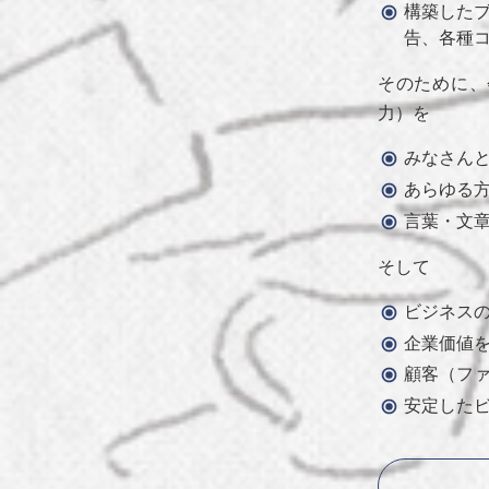
構築した
告、各種
そのために、
力）を
みなさん
あらゆる
言葉・文
そして
ビジネス
企業価値
顧客（フ
安定した