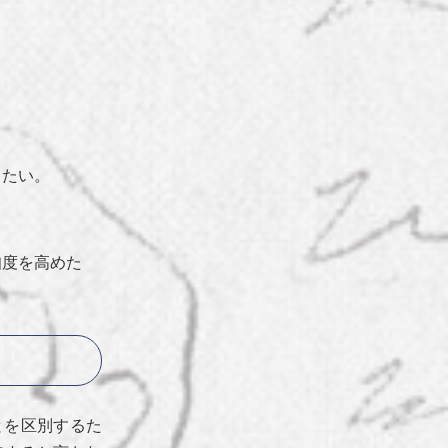
きたい。
知度を高めた
とを区別するた