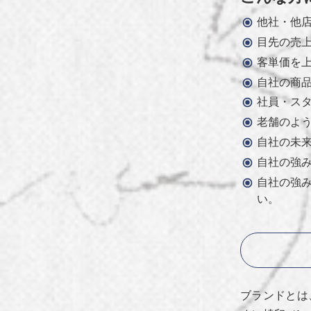
他社・他
目先の売
客単価を
自社の商
社員・ス
老舗のよ
自社の未
自社の強
自社の強
い。
ブランドとは