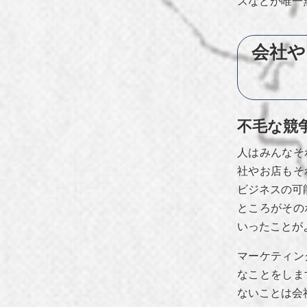
スなどが唯一
会社や
不毛な競
人はみんなそ
社やお店もそ
ビジネスの可
ところがその
いったことが
マーケティン
なことをしま
ないことは会