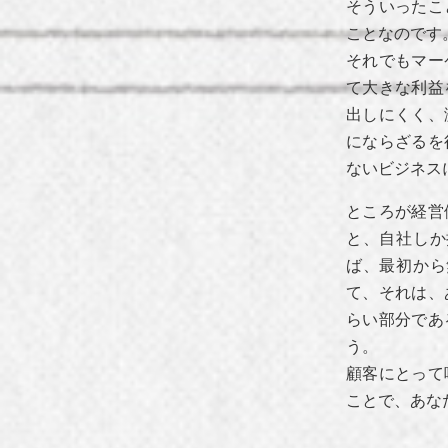
そういったこ
ことなのです
それでもマー
て大きな利益
出しにくく、
にならざるを
ないビジネス
ところが経営
と、自社しか
ば、最初から
て、それは、
らい部分であ
う。
顧客にとって
ことで、あな